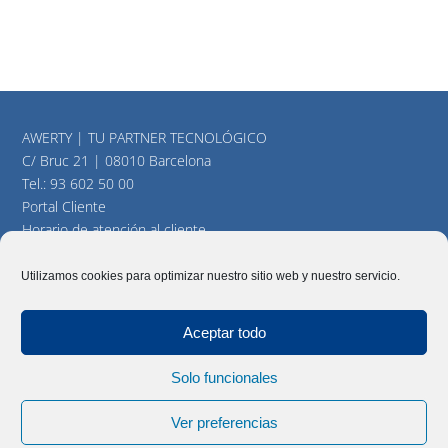
AWERTY | TU PARTNER TECNOLÓGICO
C/ Bruc 21 | 08010 Barcelona
Tel.:
93 602 50 00
Portal Cliente
Horario de atención al cliente
consultas@awerty.net
Utilizamos cookies para optimizar nuestro sitio web y nuestro servicio.
Twitter
YouTube
LinkedIn
Aceptar todo
Solo funcionales
AWERTY Servicios Informáticos, S.L. Todos los derechos
reservados |
Aviso Legal
|
Política y cookies
|
Mapa del Sitio
Ver preferencias