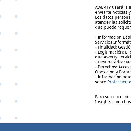
AWERTY usará la i
enviarte noticias 
Los datos persona
atender las solici
que pueda requeri
- Información Bás
Servicios Informáti
- Finalidad: Gesti
- Legitimación: El
que Awerty Servic
- Destinatarios: N
- Derechos: Acceso
Oposición y Portab
- Información adic
sobre
Protección 
Para su conocimi
Insights como bas