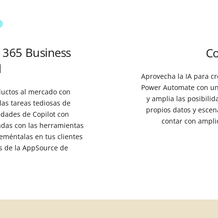
 365 Business
Co
l
Aprovecha la IA para c
Power Automate con una
ductos al mercado con
y amplia las posibilid
las tareas tediosas de
propios datos y escen
idades de Copilot con
contar con amplio
adas con las herramientas
eméntalas en tus clientes
vés de la AppSource de