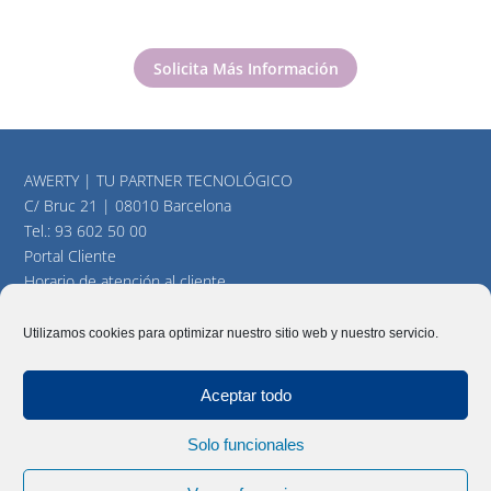
Solicita Más Información
AWERTY | TU PARTNER TECNOLÓGICO
C/ Bruc 21 | 08010 Barcelona
Tel.:
93 602 50 00
Portal Cliente
Horario de atención al cliente
consultas@awerty.net
Utilizamos cookies para optimizar nuestro sitio web y nuestro servicio.
Twitter
YouTube
LinkedIn
Aceptar todo
Solo funcionales
AWERTY Servicios Informáticos, S.L. Todos los derechos