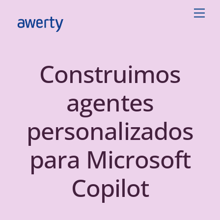
Skip
Men
to
content
Construimos
agentes
personalizados
para Microsoft
Copilot