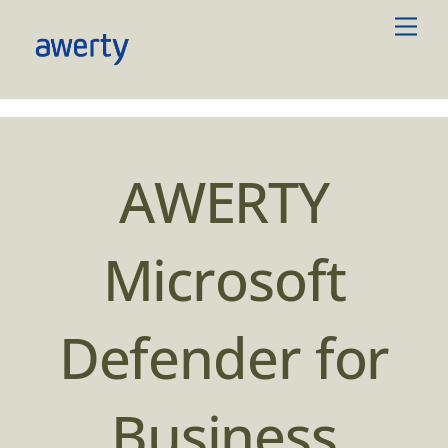
Skip
Men
to
content
AWERTY
Microsoft
Defender for
Business