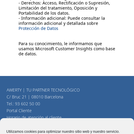
- Derechos: Acceso, Rectificación o Supresión,
Limitación del tratamiento, Oposición y
Portabilidad de los datos.
- Información adicional: Puede consultar la
información adicional y detallada sobre
Protección de Datos
Para su conocimiento, le informamos que
usamos Microsoft Customer Insights como base
de datos.
AWERTY | TU PARTNER TECNOLÓGICO
C/ Bruc 21 | 08010 Barcelona
Tel.:
93 602 50 00
Portal Cliente
Horario de atención al cliente
consultas@awerty.net
Utilizamos cookies para optimizar nuestro sitio web y nuestro servicio.