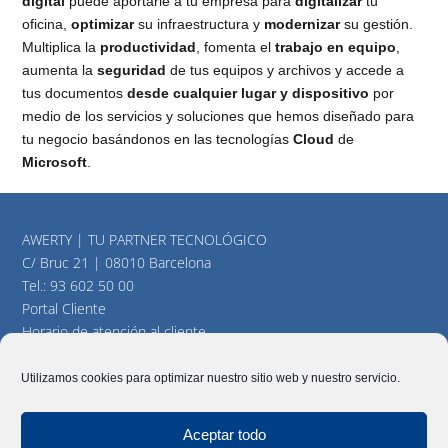
digital
puede aportarle a tu empresa para
digitalizar
tu
oficina,
optimizar
su infraestructura y
modernizar
su gestión.
Multiplica la
productividad
, fomenta el
trabajo en equipo
,
aumenta la
seguridad
de tus equipos y archivos y accede a
tus documentos
desde cualquier lugar y dispositivo
por
medio de los servicios y soluciones que hemos diseñado para
tu negocio basándonos en las tecnologías
Cloud
de
Microsoft
.
AWERTY | TU PARTNER TECNOLÓGICO
C/ Bruc 21 | 08010 Barcelona
Tel.:
93 602 50 00
Portal Cliente
Horario de atención al cliente
consultas@awerty.net
Utilizamos cookies para optimizar nuestro sitio web y nuestro servicio.
Twitter
YouTube
LinkedIn
Aceptar todo