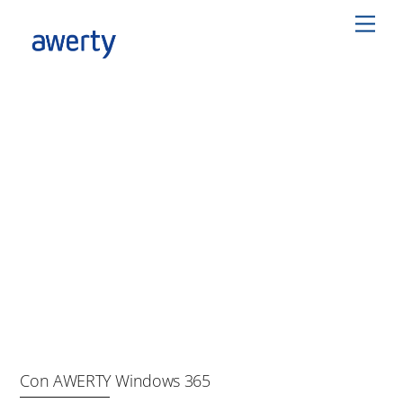
Skip
Men
to
content
Con AWERTY Windows 365