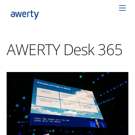
Skip
Men
to
content
AWERTY Desk 365