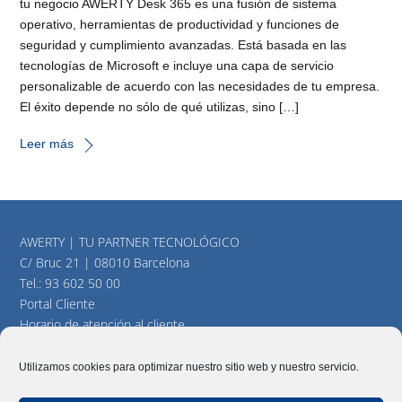
tu negocio AWERTY Desk 365 es una fusión de sistema
operativo, herramientas de productividad y funciones de
seguridad y cumplimiento avanzadas. Está basada en las
tecnologías de Microsoft e incluye una capa de servicio
personalizable de acuerdo con las necesidades de tu empresa.
El éxito depende no sólo de qué utilizas, sino […]
Leer más
AWERTY | TU PARTNER TECNOLÓGICO
C/ Bruc 21 | 08010 Barcelona
Tel.:
93 602 50 00
Portal Cliente
Horario de atención al cliente
consultas@awerty.net
Utilizamos cookies para optimizar nuestro sitio web y nuestro servicio.
Twitter
YouTube
LinkedIn