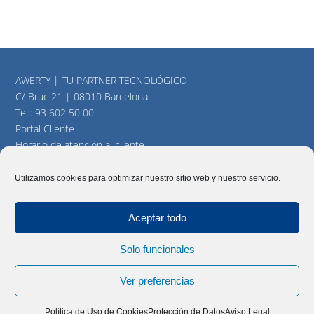
AWERTY | TU PARTNER TECNOLÓGICO
C/ Bruc 21 | 08010 Barcelona
Tel.:
93 602 50 00
Portal Cliente
Horario de atención al cliente
consultas@awerty.net
Utilizamos cookies para optimizar nuestro sitio web y nuestro servicio.
Twitter
YouTube
LinkedIn
Aceptar todo
Solo funcionales
AWERTY Servicios Informáticos, S.L. Todos los derechos
reservados |
Aviso Legal
|
Política y cookies
|
Mapa del Sitio
Ver preferencias
Política de Uso de Cookies
Protección de Datos
Aviso Legal