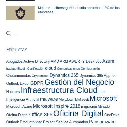
Mejorar la ciberseguridad: sólo aprueba el 2% de las
empresas
Etiquetas
Azure
Abogados
Active Directory
AMD
ARM
AWERTY Desk 365
cloud
backup
Bitcoin
Certificación
Comunicaciones
Configuración
Dynamics 365
Criptomonedas
Dynamics 365 App for
Cryptominer
Gestión del Negocio
GDPR
Excel
Outlook
Infraestructura Cloud
Hackers
Intel
Microsoft
malware
Inteligencia Artificial
Meltdown
Micfrosoft
Microsoft Inspire 2018
Microsoft Azure
migración
Minado
Oficina Digital
Office 365
Ofcina Digital
OneDrive
Ransomware
Outlook
Productividad
Project Service Automation