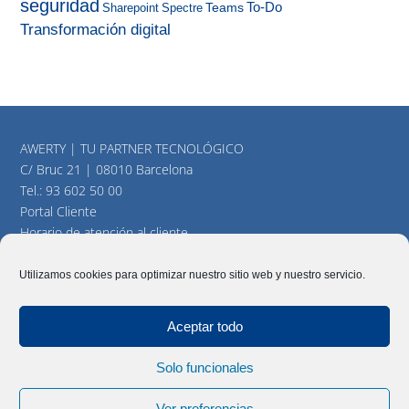
seguridad
To-Do
Teams
Sharepoint
Spectre
Transformación digital
AWERTY | TU PARTNER TECNOLÓGICO
C/ Bruc 21 | 08010 Barcelona
Tel.:
93 602 50 00
Portal Cliente
Horario de atención al cliente
consultas@awerty.net
Utilizamos cookies para optimizar nuestro sitio web y nuestro servicio.
Twitter
YouTube
LinkedIn
Aceptar todo
Solo funcionales
AWERTY Servicios Informáticos, S.L. Todos los derechos
reservados |
Aviso Legal
|
Política y cookies
|
Mapa del Sitio
Ver preferencias