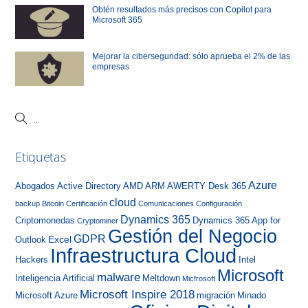
Obtén resultados más precisos con Copilot para
Microsoft 365
Mejorar la ciberseguridad: sólo aprueba el 2% de las
empresas
Etiquetas
Azure
Abogados
Active Directory
AMD
ARM
AWERTY Desk 365
cloud
backup
Bitcoin
Certificación
Comunicaciones
Configuración
Dynamics 365
Criptomonedas
Dynamics 365 App for
Cryptominer
Gestión del Negocio
GDPR
Excel
Outlook
Infraestructura Cloud
Hackers
Intel
Microsoft
malware
Inteligencia Artificial
Meltdown
Micfrosoft
Microsoft Inspire 2018
Microsoft Azure
migración
Minado