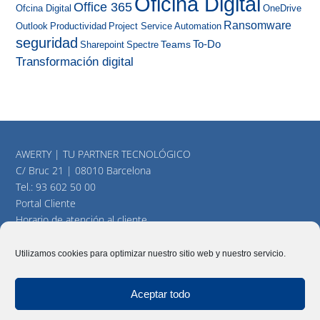
Oficina Digital
Office 365
Ofcina Digital
OneDrive
Ransomware
Outlook
Productividad
Project Service Automation
seguridad
To-Do
Teams
Sharepoint
Spectre
Transformación digital
AWERTY | TU PARTNER TECNOLÓGICO
C/ Bruc 21 | 08010 Barcelona
Tel.:
93 602 50 00
Portal Cliente
Horario de atención al cliente
consultas@awerty.net
Utilizamos cookies para optimizar nuestro sitio web y nuestro servicio.
Twitter
YouTube
LinkedIn
Aceptar todo