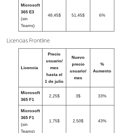
Microsoft
365 E3
48,45$
51,45$
6%
(sin
Teams)
Licencias Frontline
Precio
Nuevo
usuario/
precio
%
Licencia
mes
usuario/
Aumento
hasta el
mes
1 de julio
Microsoft
2,25$
3$
33%
365 F1
Microsoft
365 F1
1,75$
2,50$
43%
(sin
Teams)