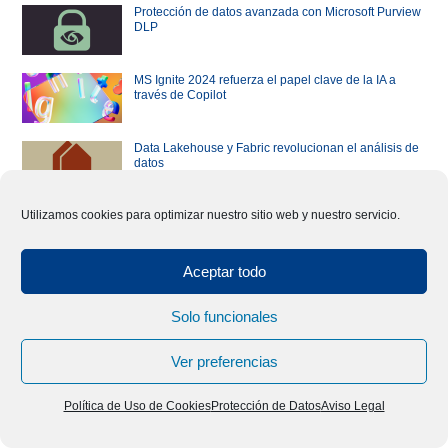
Protección de datos avanzada con Microsoft Purview
DLP
MS Ignite 2024 refuerza el papel clave de la IA a
través de Copilot
Data Lakehouse y Fabric revolucionan el análisis de
datos
Utilizamos cookies para optimizar nuestro sitio web y nuestro servicio.
Migrar Windows y SQL Server a Azure puede aliviar
tu bolsillo
Aceptar todo
Un ecosistema Microsoft aún más seguro: te
contamos los detalles
Solo funcionales
Nueva oleada de Microsoft 365 Copilot: llegan Pages
Ver preferencias
y Agents
Política de Uso de Cookies
Protección de Datos
Aviso Legal
Mejorar la seguridad de las pymes: cada vez reciben
más ataques