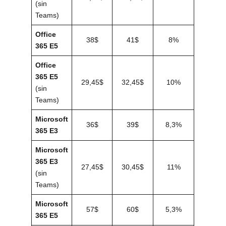
(sin
Teams)
Office
38$
41$
8%
365 E5
Office
365 E5
29,45$
32,45$
10%
(sin
Teams)
Microsoft
36$
39$
8,3%
365 E3
Microsoft
365 E3
27,45$
30,45$
11%
(sin
Teams)
Microsoft
57$
60$
5,3%
365 E5