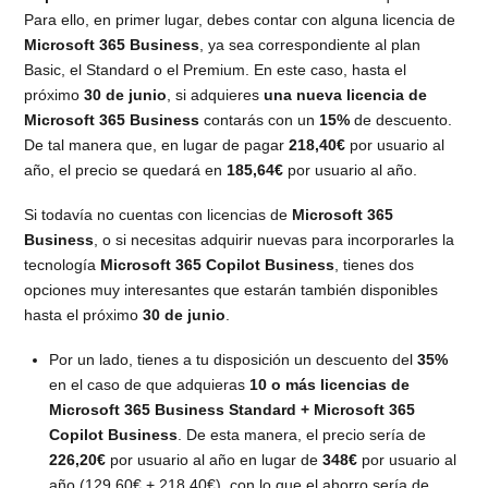
Para ello, en primer lugar, debes contar con alguna licencia de
Microsoft 365 Business
, ya sea correspondiente al plan
Basic, el Standard o el Premium. En este caso, hasta el
próximo
30 de junio
, si adquieres
una nueva licencia de
Microsoft 365 Business
contarás con un
15%
de descuento.
De tal manera que, en lugar de pagar
218,40€
por usuario al
año, el precio se quedará en
185,64€
por usuario al año.
Si todavía no cuentas con licencias de
Microsoft 365
Business
, o si necesitas adquirir nuevas para incorporarles la
tecnología
Microsoft 365 Copilot Business
, tienes dos
opciones muy interesantes que estarán también disponibles
hasta el próximo
30 de junio
.
Por un lado, tienes a tu disposición un descuento del
35%
en el caso de que adquieras
10 o más licencias de
Microsoft 365 Business Standard + Microsoft 365
Copilot Business
. De esta manera, el precio sería de
226,20€
por usuario al año en lugar de
348€
por usuario al
año (129,60€ + 218,40€), con lo que el ahorro sería de