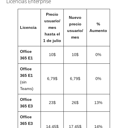
Licencias Enterprise
Precio
Nuevo
usuario/
precio
%
Licencia
mes
usuario/
Aumento
hasta el
mes
1 de julio
Office
10$
10$
0%
365 E1
Office
365 E1
6,79$
6,79$
0%
(sin
Teams)
Office
23$
26$
13%
365 E3
Office
365 E3
14,45$
17,45$
14%