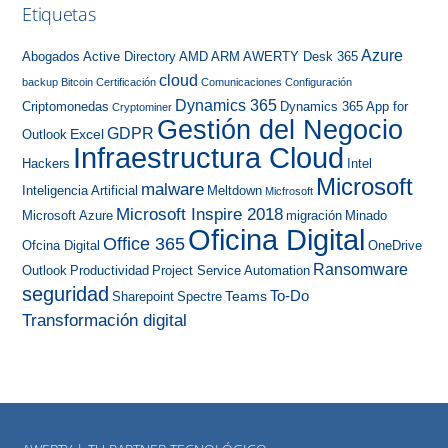
Etiquetas
Azure
Abogados
Active Directory
AMD
ARM
AWERTY Desk 365
cloud
backup
Bitcoin
Certificación
Comunicaciones
Configuración
Dynamics 365
Criptomonedas
Dynamics 365 App for
Cryptominer
Gestión del Negocio
GDPR
Excel
Outlook
Infraestructura Cloud
Hackers
Intel
Microsoft
malware
Inteligencia Artificial
Meltdown
Micfrosoft
Microsoft Inspire 2018
Microsoft Azure
migración
Minado
Oficina Digital
Office 365
Ofcina Digital
OneDrive
Ransomware
Outlook
Productividad
Project Service Automation
seguridad
To-Do
Teams
Sharepoint
Spectre
Transformación digital