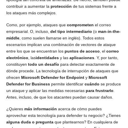
contribuir a aumentar la
protección
de tus sistemas frente a
los ataques más complejos.
Como, por ejemplo, ataques que
comprometen
el correo
empresarial. O, incluso,
del tipo intermediario
(o
man-in-the-
middle
, como suelen llamarse en inglés). Todos estos
escenarios implican una combinación de vectores de ataque
entre los que se encuentran los
puntos de acceso
, el
correo
electrónico
, las
identidades
y las
aplicaciones
. Y, por tanto,
constituyen
todo un desafío
para detectar exactamente de
dónde procede. La tecnología de interrupción de ataques que
ofrecen
Microsoft Defender for Endpoint
y
Microsoft
Defender for Business
permite identificar
cuándo
se produce
un ataque y aplicar las medidas necesarias
para frustrarlo
.
Antes, incluso, de que los atacantes puedan causar daños.
¿Quieres
más información
acerca de cómo puedes
aprovechar esta tecnología para defender tu negocio? ¿Tienes
alguna duda o pregunta
que plantearnos? En cualquiera de