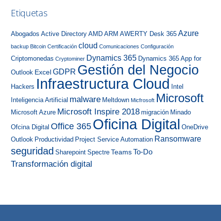
Etiquetas
Azure
Abogados
Active Directory
AMD
ARM
AWERTY Desk 365
cloud
backup
Bitcoin
Certificación
Comunicaciones
Configuración
Dynamics 365
Criptomonedas
Dynamics 365 App for
Cryptominer
Gestión del Negocio
GDPR
Excel
Outlook
Infraestructura Cloud
Hackers
Intel
Microsoft
malware
Inteligencia Artificial
Meltdown
Micfrosoft
Microsoft Inspire 2018
Microsoft Azure
migración
Minado
Oficina Digital
Office 365
Ofcina Digital
OneDrive
Ransomware
Outlook
Productividad
Project Service Automation
seguridad
To-Do
Teams
Sharepoint
Spectre
Transformación digital