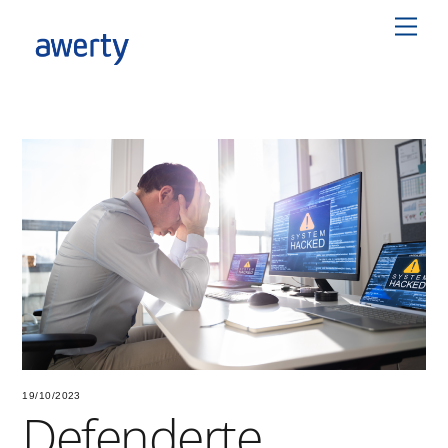
Skip
Men
to
content
19/10/2023
Defenderte