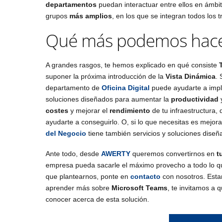
departamentos
puedan interactuar entre ellos en ámbit
grupos
más amplios
, en los que se integran todos los
Qué más podemos hacer
A grandes rasgos, te hemos explicado en qué consiste
suponer la próxima introducción de la
Vista Dinámica
. 
departamento de
Oficina Digital
puede ayudarte a impla
soluciones diseñados para aumentar la
productividad
y
costes
y mejorar el
rendimiento
de tu infraestructura
ayudarte a conseguirlo. O, si lo que necesitas es mejora
del Negocio
tiene también servicios y soluciones diseña
Ante todo, desde
AWERTY
queremos convertirnos en
t
empresa pueda sacarle el máximo provecho a todo lo q
que plantearnos, ponte en
contacto
con nosotros. Esta
aprender más sobre
Microsoft Teams
, te invitamos a
conocer acerca de esta solución.
LOS IMPRESIC