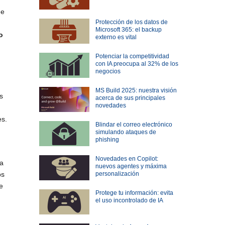
de
Protección de los datos de
Microsoft 365: el backup
o
externo es vital
Potenciar la competitividad
con IA preocupa al 32% de los
negocios
MS Build 2025: nuestra visión
s
acerca de sus principales
novedades
es.
Blindar el correo electrónico
simulando ataques de
phishing
Novedades en Copilot:
 a
nuevos agentes y máxima
os
personalización
e
Protege tu información: evita
el uso incontrolado de IA