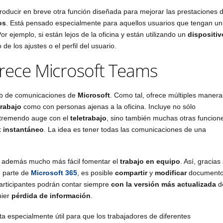
ntroducir en breve otra función diseñada para mejorar las prestaciones 
os
. Está pensado especialmente para aquellos usuarios que tengan un
Por ejemplo, si están lejos de la oficina y están utilizando un
dispositiv
de los ajustes o el perfil del usuario.
frece Microsoft Teams
ub de comunicaciones de
Microsoft
. Como tal, ofrece múltiples manera
rabajo
como con personas ajenas a la oficina. Incluye no sólo
 tremendo auge con el
teletrabajo
, sino también muchas otras funcion
t instantáneo
. La idea es tener todas las comunicaciones de una
ta además mucho más fácil fomentar el
trabajo en equipo
. Así, gracias
n parte de
Microsoft 365
, es posible
compartir
y
modificar
document
participantes podrán contar siempre
con la versión más actualizada
d
uier
pérdida de información
.
ta especialmente útil para que los trabajadores de diferentes