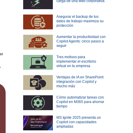
carga de una web corporativa
Asegurar el backup de tus
datos de trabajo maximiza su
protección
Aumentar la productividad con
Copilot Agents: cinco pasos a
seguir
ar
Tres motivos para
implementar el escritorio
virtual en tu empresa
y
Ventajas de IA en SharePoint:
integración con Copilot y
mucho más
Cómo automatizar tareas con
Copilot en M365 para ahorrar
tiempo
MS Ignite 2025 presenta un
Copilot con capacidades
ampliadas