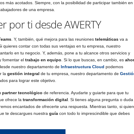
os más acotados. Siempre, con la posibilidad de participar también en
 trabajadores de una empresa.
 por ti desde AWERTY
Teams
. Y, también, qué mejora para las reuniones
telemáticas
va a
Si quieres contar con todas sus ventajas en tu empresa, nuestro
ntarlo en tu negocio. Y, además, pone a tu alcance otros servicios y
 fomentar el
trabajo en equipo
. Si lo que buscas, en cambio, es
ahor
, desde nuestro departamento de
Infraestructura Cloud
podemos
r la
gestión integral
de tu empresa, nuestro departamento de
Gestió
dos para lograr este objetivo.
u partner tecnológico
de referencia. Ayudarte y guiarte para que tu
ue ofrece la
transformación digital
. Si tienes alguna pregunta o duda
remos encantados de ofrecerte una respuesta. Mientras tanto, si quier
 que te descargues nuestra
guía
con todo lo imprescindible que debes
INDIBLES DE MICROSOFT TEAMS