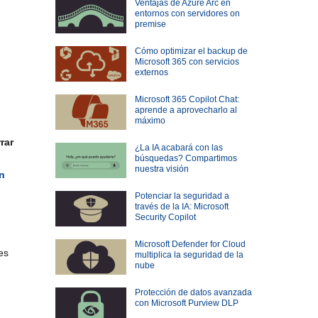
Ventajas de Azure Arc en
entornos con servidores on
premise
Cómo optimizar el backup de
Microsoft 365 con servicios
externos
Microsoft 365 Copilot Chat:
aprende a aprovecharlo al
máximo
rar
¿La IA acabará con las
búsquedas? Compartimos
nuestra visión
n
Potenciar la seguridad a
través de la IA: Microsoft
Security Copilot
Microsoft Defender for Cloud
es
multiplica la seguridad de la
nube
Protección de datos avanzada
con Microsoft Purview DLP