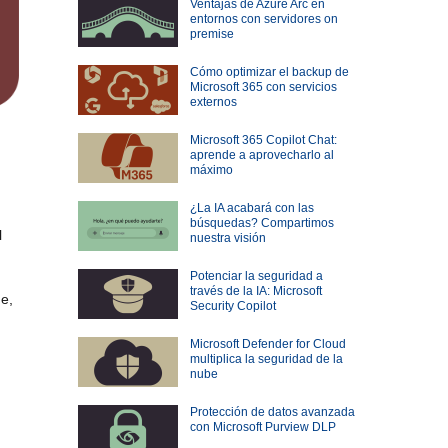
Ventajas de Azure Arc en
entornos con servidores on
premise
Cómo optimizar el backup de
Microsoft 365 con servicios
externos
Microsoft 365 Copilot Chat:
aprende a aprovecharlo al
máximo
¿La IA acabará con las
búsquedas? Compartimos
l
nuestra visión
Potenciar la seguridad a
través de la IA: Microsoft
ge,
Security Copilot
Microsoft Defender for Cloud
multiplica la seguridad de la
nube
Protección de datos avanzada
con Microsoft Purview DLP