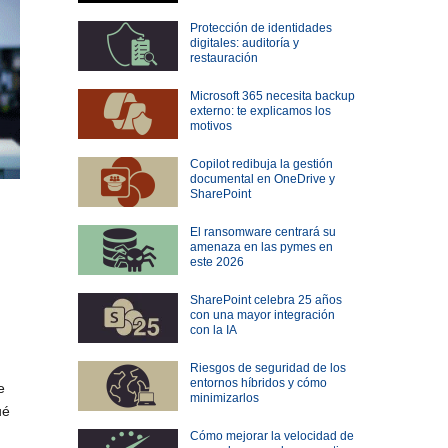
Protección de identidades
digitales: auditoría y
restauración
Microsoft 365 necesita backup
externo: te explicamos los
motivos
Copilot redibuja la gestión
documental en OneDrive y
SharePoint
El ransomware centrará su
amenaza en las pymes en
este 2026
SharePoint celebra 25 años
con una mayor integración
con la IA
Riesgos de seguridad de los
entornos híbridos y cómo
e
minimizarlos
ué
Cómo mejorar la velocidad de