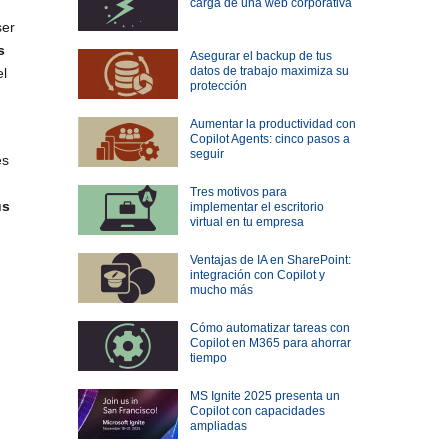
carga de una web corporativa
ser
s
Asegurar el backup de tus
datos de trabajo maximiza su
el
protección
Aumentar la productividad con
Copilot Agents: cinco pasos a
seguir
es
Tres motivos para
us
implementar el escritorio
virtual en tu empresa
Ventajas de IA en SharePoint:
integración con Copilot y
mucho más
Cómo automatizar tareas con
Copilot en M365 para ahorrar
tiempo
MS Ignite 2025 presenta un
Copilot con capacidades
ampliadas