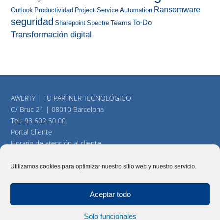
Ransomware
Outlook
Productividad
Project Service Automation
seguridad
To-Do
Teams
Sharepoint
Spectre
Transformación digital
AWERTY | TU PARTNER TECNOLÓGICO
C/ Bruc 21 | 08010 Barcelona
Tel.:
93 602 50 00
Portal Cliente
Horario de atención al cliente
consultas@awerty.net
Utilizamos cookies para optimizar nuestro sitio web y nuestro servicio.
Twitter
YouTube
LinkedIn
Aceptar todo
Solo funcionales