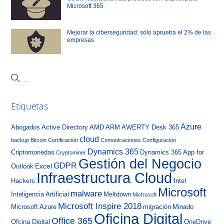
Microsoft 365
Mejorar la ciberseguridad: sólo aprueba el 2% de las
empresas
Etiquetas
Azure
Abogados
Active Directory
AMD
ARM
AWERTY Desk 365
cloud
backup
Bitcoin
Certificación
Comunicaciones
Configuración
Dynamics 365
Criptomonedas
Dynamics 365 App for
Cryptominer
Gestión del Negocio
GDPR
Excel
Outlook
Infraestructura Cloud
Hackers
Intel
Microsoft
malware
Inteligencia Artificial
Meltdown
Micfrosoft
Microsoft Inspire 2018
Microsoft Azure
migración
Minado
Oficina Digital
Office 365
Ofcina Digital
OneDrive