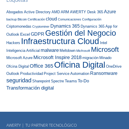
Azure
Abogados
Active Directory
AMD
ARM
AWERTY Desk 365
cloud
backup
Bitcoin
Certificación
Comunicaciones
Configuración
Dynamics 365
Criptomonedas
Dynamics 365 App for
Cryptominer
Gestión del Negocio
GDPR
Excel
Outlook
Infraestructura Cloud
Hackers
Intel
Microsoft
malware
Inteligencia Artificial
Meltdown
Micfrosoft
Microsoft Inspire 2018
Microsoft Azure
migración
Minado
Oficina Digital
Office 365
Ofcina Digital
OneDrive
Ransomware
Outlook
Productividad
Project Service Automation
seguridad
To-Do
Teams
Sharepoint
Spectre
Transformación digital
AWERTY | TU PARTNER TECNOLÓGICO