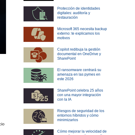
Protección de identidades
digitales: auditoría y
restauración
Microsoft 365 necesita backup
externo: te explicamos los
motivos
Copilot redibuja la gestión
documental en OneDrive y
SharePoint
El ransomware centrará su
amenaza en las pymes en
este 2026
SharePoint celebra 25 años
con una mayor integración
con la IA
Riesgos de seguridad de los
entornos híbridos y cómo
minimizarlos
cio
Cómo mejorar la velocidad de