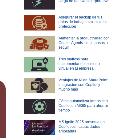
carga de una web corporativa
l
Asegurar el backup de tus
datos de trabajo maximiza su
protección
Aumentar la productividad con
Copilot Agents: cinco pasos a
seguir
2
Tres motivos para
implementar el escritorio
virtual en tu empresa
Ventajas de IA en SharePoint:
integración con Copilot y
mucho más
Cómo automatizar tareas con
Copilot en M365 para ahorrar
tiempo
MS Ignite 2025 presenta un
Copilot con capacidades
ampliadas