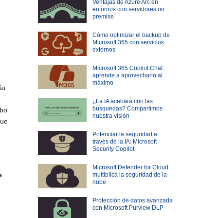
Ventajas de Azure Arc en
entornos con servidores on
premise
Cómo optimizar el backup de
d
Microsoft 365 con servicios
externos
Microsoft 365 Copilot Chat:
aprende a aprovecharlo al
máximo
Su
¿La IA acabará con las
búsquedas? Compartimos
abo
nuestra visión
que
Potenciar la seguridad a
través de la IA: Microsoft
Security Copilot
Microsoft Defender for Cloud
e
multiplica la seguridad de la
nube
Protección de datos avanzada
con Microsoft Purview DLP