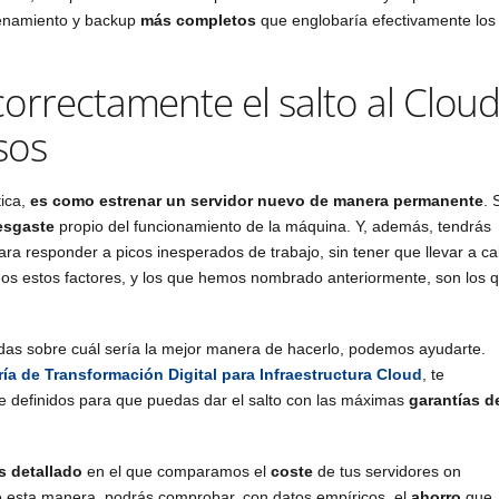
enamiento y backup
más completos
que englobaría efectivamente los
orrectamente el salto al Clou
sos
tica,
es como estrenar un servidor nuevo de manera permanente
. 
esgaste
propio del funcionamiento de la máquina. Y, además, tendrás
ra responder a picos inesperados de trabajo, sin tener que llevar a c
s estos factores, y los que hemos nombrado anteriormente, son los 
 dudas sobre cuál sería la mejor manera de hacerlo, podemos ayudarte.
ía de Transformación Digital para Infraestructura Cloud
, te
 definidos para que puedas dar el salto con las máximas
garantías d
is detallado
en el que comparamos el
coste
de tus servidores on
e esta manera, podrás comprobar, con datos empíricos, el
ahorro
que