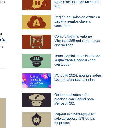
iva
reposo de datos de Microsoft
365
Región de Datos de Azure en
España: puntos clave a
considerar
er
Cómo blindar tu entorno
ría
Microsoft 365 ante amenazas
cibernéticas
na
Team Copilot: un asistente de
IA que trabaja codo a codo
con todos
MS Build 2024: apuntes sobre
las dos primeras jornadas
Obtén resultados más
precisos con Copilot para
Microsoft 365
Mejorar la ciberseguridad:
sólo aprueba el 2% de las
empresas