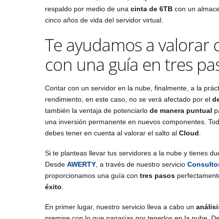
respaldo por medio de una
cinta de 6TB
con un almac
cinco años de vida del servidor virtual.
Te ayudamos a valorar c
con una guía en tres pa
Contar con un servidor en la nube, finalmente, a la prác
rendimiento, en este caso, no se verá afectado por el
d
también la ventaja de potenciarlo
de manera puntual
pa
una inversión permanente en nuevos componentes. Todo
debes tener en cuenta al valorar el salto al
Cloud
.
Si te planteas llevar tus servidores a la nube y tienes
Desde
AWERTY
, a través de nuestro servicio
Consultor
proporcionamos una guía con
tres pasos
perfectamente
éxito
.
En primer lugar, nuestro servicio lleva a cabo un
anális
premise con lo que pagarías por tenerlos en la nube. D