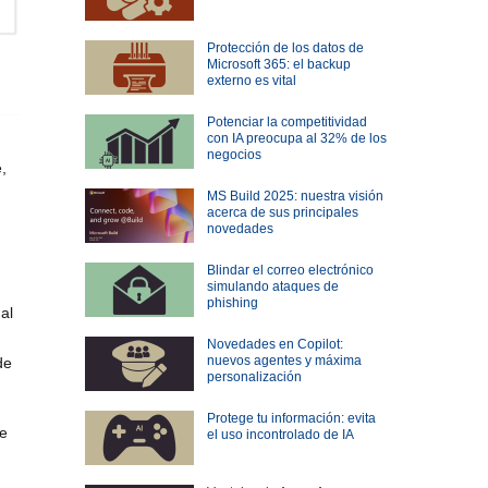
Protección de los datos de
Microsoft 365: el backup
externo es vital
Potenciar la competitividad
con IA preocupa al 32% de los
negocios
e,
MS Build 2025: nuestra visión
acerca de sus principales
novedades
Blindar el correo electrónico
simulando ataques de
phishing
al
Novedades en Copilot:
nuevos agentes y máxima
de
personalización
Protege tu información: evita
de
el uso incontrolado de IA